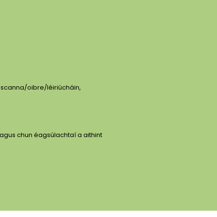
ascanna/oibre/léiriúcháin,
agus chun éagsúlachtaí a aithint