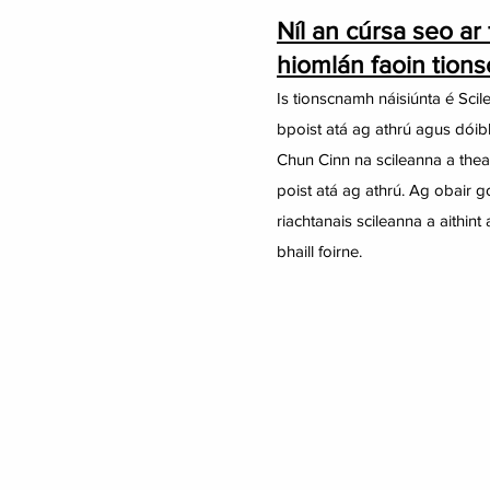
Níl an cúrsa seo ar 
hiomlán faoin tion
Is tionscnamh náisiúnta é Sci
bpoist atá ag athrú agus dóibh
Chun Cinn na scileanna a thea
poist atá ag athrú. Ag obair 
riachtanais scileanna a aithint
bhaill foirne.