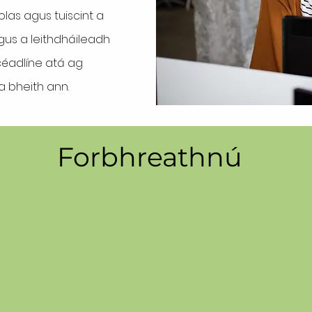
las agus tuiscint a
gus a leithdháileadh
 céadlíne atá ag
 bheith ann.
Forbhreathnú