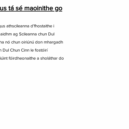
us tá sé maoinithe go
s athscileanna d’fhostaithe i
ar aidhm ag Scileanna chun Dul
eatha nó chun oiriúnú don mhargadh
 Dul Chun Cinn le fostóirí
liúint fóirdheonaithe a sholáthar do