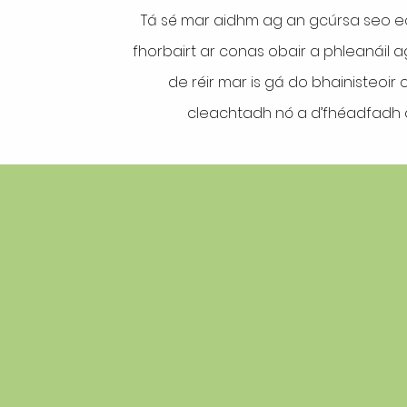
Tá sé mar aidhm ag an gcúrsa seo eo
fhorbairt ar conas obair a phleanáil a
de réir mar is gá do bhainisteoir
cleachtadh nó a d’fhéadfadh a