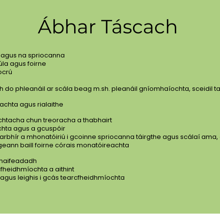
Ábhar Táscach
í agus na spriocanna
úla agus foirne
ocrú
ch do phleanáil ar scála beag m.sh. pleanáil gníomhaíochta, sceidil t
achta agus rialaithe
tacha chun treoracha a thabhairt
chta agus a gcuspóir
rbhír a mhonatóiriú i gcoinne spriocanna táirgthe agus scálaí ama, 
igeann baill foirne córais monatóireachta
thaifeadadh
fheidhmíochta a aithint
gus leighis i gcás tearcfheidhmíochta