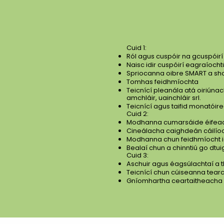
Cuid 1:
Ról agus cuspóir na gcuspóir
Naisc idir cuspóirí eagraíocht
Spriocanna oibre SMART a sh
Tomhas feidhmíochta
Teicnící pleanála atá oiriúna
amchláir, uainchláir srl.
Teicnící agus taifid monatóire
Cuid 2:
Modhanna cumarsáide éifeach
Cineálacha caighdeán cáilío
Modhanna chun feidhmíocht ia
Bealaí chun a chinntiú go dtu
Cuid 3:
Aschuir agus éagsúlachtaí a 
Teicnící chun cúiseanna tearc
Gníomhartha ceartaitheacha a