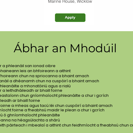
Marine House, Wicklow
Ábhar an Mhodúil
r a phleanáil san ionad oibre
aineann leis an bhfoireann a aithint
 fhoireann chun na spriocanna a bhaint amach
leanáil a dhéanamh chun na cuspóirí a bhaint amach
leanáilte a mhonatóiriú agus a rialú
 a leithdháileadh ar bhaill foirne
eastaíonn chun gníomhaíocht phleanáilte a chur i gcrích
leadh ar bhaill foirne
foirne a mheas agus tacú léi chun cuspóirí a bhaint amach
míocht foirne a fheabhsú maidir le plean a chur i gcrích
thrú ó ghníomhaíocht phleanáilte
seanna na héagsúlachta a shárú
heith páirteach i mbealaí a aithint chun feidhmíocht a fheabhsú chun 