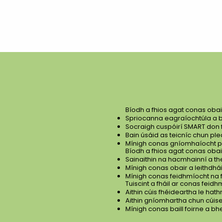
Bíodh a fhios agat conas obai
Spriocanna eagraíochtúla a bh
Socraigh cuspóirí SMART don
Bain úsáid as teicníc chun p
Mínigh conas gníomhaíocht ph
Bíodh a fhios agat conas obair
Sainaithin na hacmhainní a th
Mínigh conas obair a leithdhái
Mínigh conas feidhmíocht na 
Tuiscint a fháil ar conas feidh
Aithin cúis fhéideartha le ha
Aithin gníomhartha chun cúi
Mínigh conas baill foirne a b