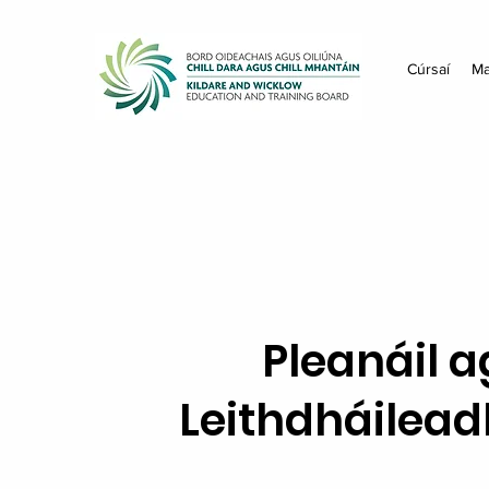
Cúrsaí
Ma
Pleanáil 
Leithdháilead