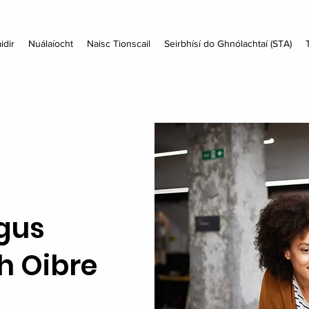
idir
Nuálaíocht
Naisc Tionscail
Seirbhísí do Ghnólachtaí (STA)
agus
h Oibre