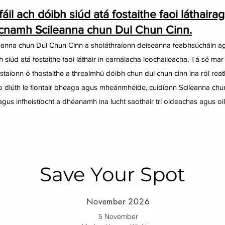
fáil ach dóibh siúd atá fostaithe faoi láthair
ag
scnamh Scileanna chun Dul Chun Cinn.
leanna chun Dul Chun Cinn a sholáthraíonn deiseanna feabhsúcháin agu
 siúd atá fostaithe faoi láthair in earnálacha leochaileacha. Tá sé m
staíonn ó fhostaithe a threalmhú dóibh chun dul chun cinn ina ról r
go dlúth le fiontair bheaga agus mheánmhéide, cuidíonn Scileanna chun
 agus infheistíocht a dhéanamh ina lucht saothair trí oideachas agus oi
Save Your Spot
November 2026
5 November