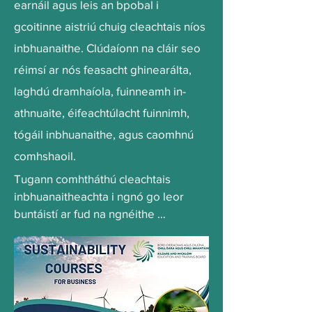
earnáil agus leis an bpobal i
gcoitinne aistriú chuig cleachtais níos
inbhuanaithe. Clúdaíonn na cláir seo
réimsí ar nós feasacht ghinearálta,
laghdú dramhaíola, fuinneamh in-
athnuaite, éifeachtúlacht fuinnimh,
tógáil inbhuanaithe, agus caomhnú
comhshaoil.
Tugann comhtháthú cleachtais 
inbhuanaitheachta i ngnó go leor 
buntáistí ar fud na ngnéithe 
comhshaoil, sóisialta agus 
eacnamaíocha:

Coigilteas Costais

•Éifeachtúlacht fuinnimh: Laghdaíonn 