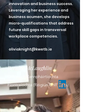
innovation and business success.
Leveraging her experience and
business acumen, she develops
micro-qualifications that address
future skill gaps in transversal
workplace competencies.
oliviaknight@kwetb.ie
Bernice McLaughlin
Oifigeach Rannpháirtíochta
Fiontraíochta (Réigiún Chill Dara)