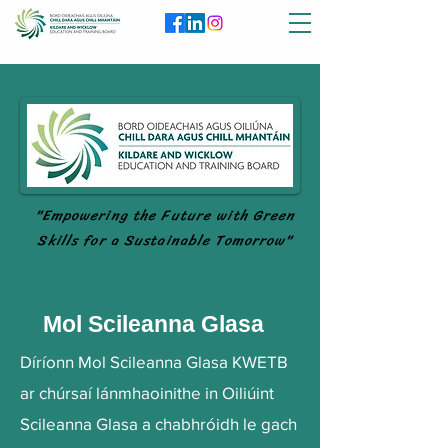
"Empowering the Future with Green
Skills for a Sustainable Tomorrow"
Mol Scileanna Glasa
Díríonn Mol Scileanna Glasa KWETB
ar chúrsaí lánmhaoinithe in Oiliúint
Scileanna Glasa a chabhróidh le gach