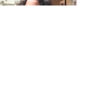
Tar éis di bheith ag obair i
réimse an Bhreisoideachais ar
feadh blianta fada i
gcáilíochtaí éagsúla, sheol
Bernice an Fhoireann
Rannpháirtíochta
Fiontraíochta. Díríonn Bernice ar
chaidreamh le cliaint a