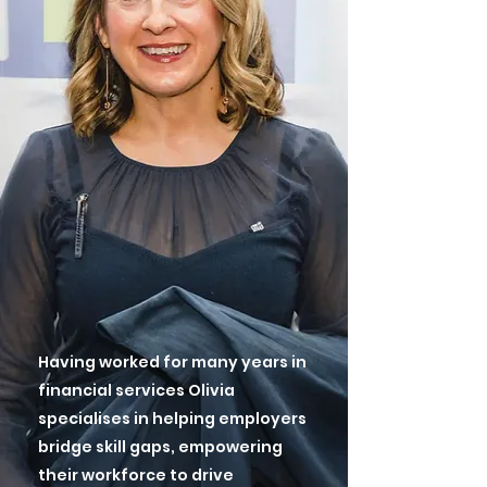
Trédhearcacht agus cuntasacht: 
Cothaíonn tuairisciú 
inbhuanaitheachta muinín le gach 
páirtí leasmhar.

Feidhmíocht Airgeadais Feabhsaithe

•Tá nasc déanta ag go leor staidéar 
idir inbhuanaitheacht agus torthaí 
airgeadais níos láidre san 
fhadtéarma.
Having worked for many years in
financial services Olivia
specialises in helping employers
bridge skill gaps, empowering
their workforce to drive