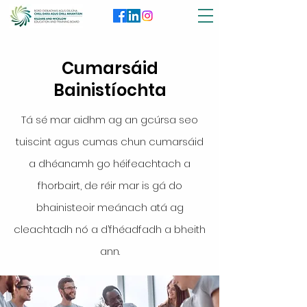
Cumarsáid
Bainistíochta
Tá sé mar aidhm ag an gcúrsa seo
tuiscint agus cumas chun cumarsáid
a dhéanamh go héifeachtach a
fhorbairt, de réir mar is gá do
bhainisteoir meánach atá ag
cleachtadh nó a d’fhéadfadh a bheith
ann.