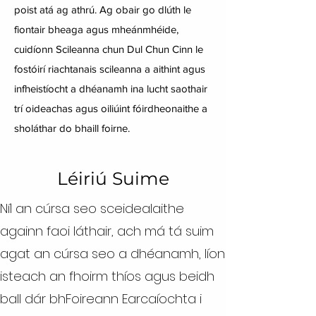
poist atá ag athrú. Ag obair go dlúth le
fiontair bheaga agus mheánmhéide,
cuidíonn Scileanna chun Dul Chun Cinn le
fostóirí riachtanais scileanna a aithint agus
infheistíocht a dhéanamh ina lucht saothair
trí oideachas agus oiliúint fóirdheonaithe a
sholáthar do bhaill foirne.
Léiriú Suime
Níl an cúrsa seo sceidealaithe
againn faoi láthair, ach má tá suim
agat an cúrsa seo a dhéanamh, líon
isteach an fhoirm thíos agus beidh
ball dár bhFoireann Earcaíochta i