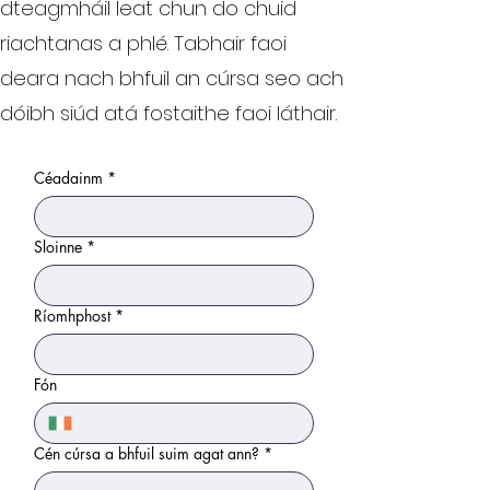
dteagmháil leat chun do chuid
riachtanas a phlé. Tabhair faoi
deara nach bhfuil an cúrsa seo ach
dóibh siúd atá fostaithe faoi láthair.
Céadainm
*
Sloinne
*
Ríomhphost
*
Fón
Cén cúrsa a bhfuil suim agat ann?
*