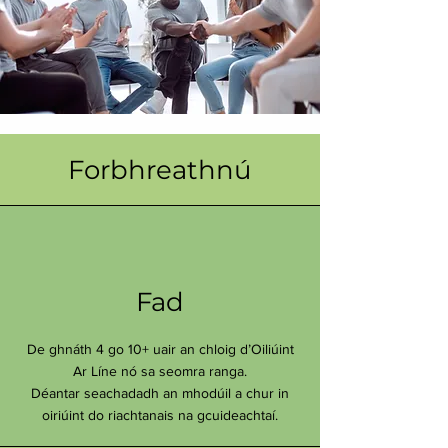
Forbhreathnú
Fad
De ghnáth 4 go 10+ uair an chloig d’Oiliúint
Ar Líne nó sa seomra ranga.
Déantar seachadadh an mhodúil a chur in
oiriúint do riachtanais na gcuideachtaí.