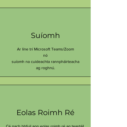
Suíomh
Ar líne trí Microsoft Teams/Zoom
nó
suíomh na cuideachta rannpháirteacha
ag roghnú.
Eolas Roimh Ré
Cé nach bhfuil aon eolas roimh ré ag teastáil,