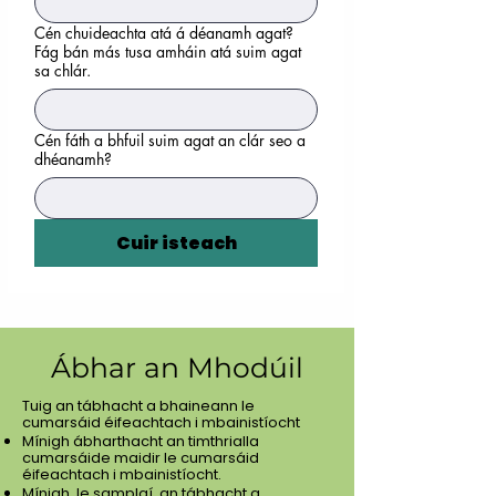
Cén chuideachta atá á déanamh agat?
Fág bán más tusa amháin atá suim agat
sa chlár.
Cén fáth a bhfuil suim agat an clár seo a
dhéanamh?
Cuir isteach
Ábhar an Mhodúil
Tuig an tábhacht a bhaineann le
cumarsáid éifeachtach i mbainistíocht
Mínigh ábharthacht an timthrialla
cumarsáide maidir le cumarsáid
éifeachtach i mbainistíocht.
Mínigh, le samplaí, an tábhacht a