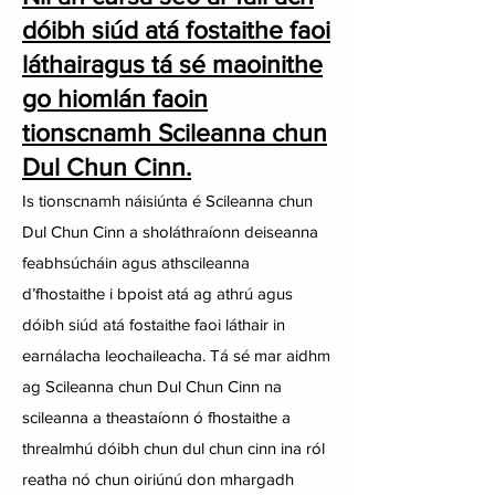
dóibh siúd atá fostaithe faoi
láthair
agus tá sé maoinithe
go hiomlán faoin
tionscnamh Scileanna chun
Dul Chun Cinn.
Is tionscnamh náisiúnta é Scileanna chun
Dul Chun Cinn a sholáthraíonn deiseanna
feabhsúcháin agus athscileanna
d’fhostaithe i bpoist atá ag athrú agus
dóibh siúd atá fostaithe faoi láthair in
earnálacha leochaileacha. Tá sé mar aidhm
ag Scileanna chun Dul Chun Cinn na
scileanna a theastaíonn ó fhostaithe a
threalmhú dóibh chun dul chun cinn ina ról
reatha nó chun oiriúnú don mhargadh