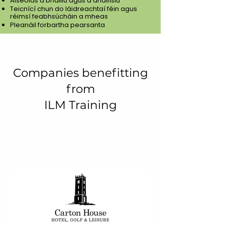
Aiseolas a bhailiú agus a anailísiú
Teicnící chun do láidreachtaí féin agus
réimsí feabhsúcháin a mheas
Pleanáil forbartha pearsanta
Companies benefitting
from
ILM Training