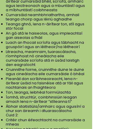
áirítear cumarsáid bhéil, scríofa, amhairc
agus leictreonach agus a mbuntáistí agus
a míbhuntáistí coibhneasta
Cumarsáid neamhbhriathartha, amhail
teanga choirp agus léiriú aghaidhe
Teanga ghnó, lena n-áirítear ton, stíl agus
stór focal
An gá atá le haiseolas, agus impleachtaí
gan aiseolas a fháil
Luach an fhocail scríofa agus tábhacht na
gcuspóirí agus an léitheoir/na léitheoirí
Litreacha, meamraim, tuarascálacha,
ríomhphoist nó cineálacha eile
cumarsáide scríofa atá in úsáid laistigh
den eagraíocht
Cruinnithe foirne, cruinnithe duine le duine
agus cineálacha eile cumarsáide ó bhéal
Pleanáil don scríbhneoireacht, lena n-
áirítear úsáid na faisnéise atá ar fáil agus
riachtanais an fhaighteora
Ton, teanga, leibhéal foirmiúlachta
Íomhá, struchtúr, coinbhinsiúin leagan
amach lena n-áirítear “stíleanna tí”
Ábhair staitistiúla/amhairc agus aguisíní a
chur san áireamh i dtuarascálacha
Cuid 2:
Critéir chun éifeachtacht na cumarsáide a
mheas