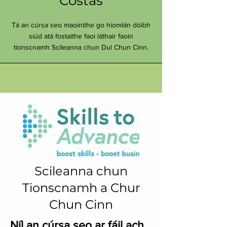
Costas
Tá an cúrsa seo maoinithe go hiomlán dóibh
siúd atá fostaithe faoi láthair faoin
tionscnamh Scileanna chun Dul Chun Cinn.
Scileanna chun
Tionscnamh a Chur
Chun Cinn
Níl an cúrsa seo ar fáil ach