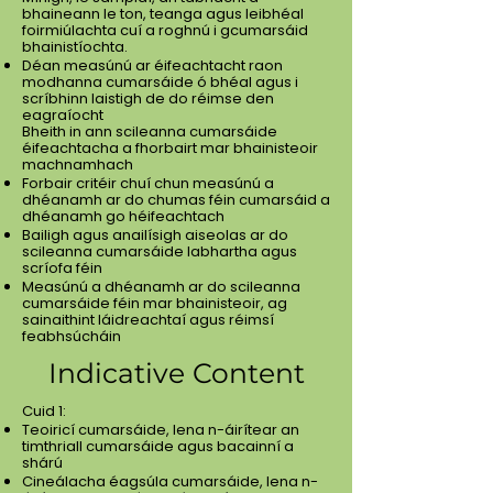
bhaineann le ton, teanga agus leibhéal
foirmiúlachta cuí a roghnú i gcumarsáid
bhainistíochta.
Déan measúnú ar éifeachtacht raon
modhanna cumarsáide ó bhéal agus i
scríbhinn laistigh de do réimse den
eagraíocht
Bheith in ann scileanna cumarsáide
éifeachtacha a fhorbairt mar bhainisteoir
machnamhach
Forbair critéir chuí chun measúnú a
dhéanamh ar do chumas féin cumarsáid a
dhéanamh go héifeachtach
Bailigh agus anailísigh aiseolas ar do
scileanna cumarsáide labhartha agus
scríofa féin
Measúnú a dhéanamh ar do scileanna
cumarsáide féin mar bhainisteoir, ag
sainaithint láidreachtaí agus réimsí
feabhsúcháin
Indicative Content
Cuid 1:
Teoiricí cumarsáide, lena n-áirítear an
timthriall cumarsáide agus bacainní a
shárú
Cineálacha éagsúla cumarsáide, lena n-