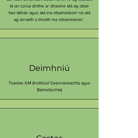
tá an cúrsa dírithe ar dhaoine atá ag obair
faoi láthair agus atá ina mbainisteoirí nó atá
ag iarraidh a bheith ina mbainisteoirí.
Deimhniú
Teastas ILM (Institiúid Ceannaireachta agus
Bainistíochta)