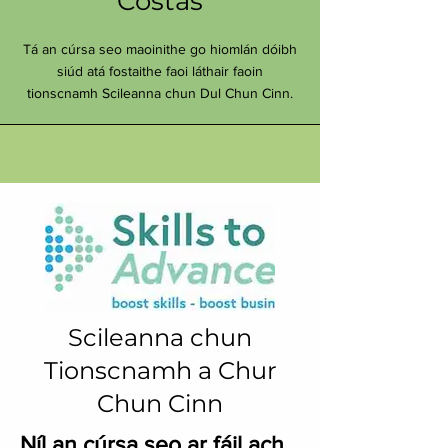
Costas
Tá an cúrsa seo maoinithe go hiomlán dóibh
siúd atá fostaithe faoi láthair faoin
tionscnamh Scileanna chun Dul Chun Cinn.
Scileanna chun
Tionscnamh a Chur
Chun Cinn
Níl an cúrsa seo ar fáil ach