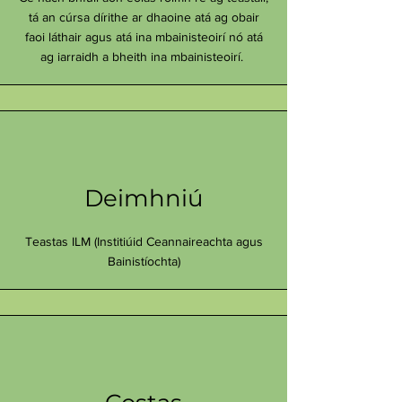
tá an cúrsa dírithe ar dhaoine atá ag obair
faoi láthair agus atá ina mbainisteoirí nó atá
ag iarraidh a bheith ina mbainisteoirí.
Deimhniú
Teastas ILM (Institiúid Ceannaireachta agus
Bainistíochta)