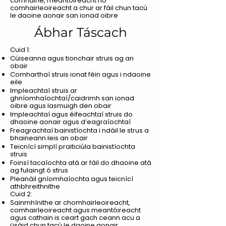
comhairle, meantóireacht nó
comhairleoireacht a chur ar fáil chun tacú
le daoine aonair san ionad oibre
Ábhar Táscach
Cuid 1:
Cúiseanna agus tionchair struis ag an
obair
Comharthaí struis ionat féin agus i ndaoine
eile
Impleachtaí struis ar
ghníomhaíochtaí/caidrimh san ionad
oibre agus lasmuigh den obair
Impleachtaí agus éifeachtaí struis do
dhaoine aonair agus d’eagraíochtaí
Freagrachtaí bainistíochta i ndáil le strus a
bhaineann leis an obair
Teicnící simplí praiticiúla bainistíochta
struis
Foinsí tacaíochta atá ar fáil do dhaoine atá
ag fulaingt ó strus
Pleanáil gníomhaíochta agus teicnící
athbhreithnithe
Cuid 2:
Sainmhínithe ar chomhairleoireacht,
comhairleoireacht agus meantóireacht
agus cathain is ceart gach ceann acu a
úsáid chun tacú le daoine aonair