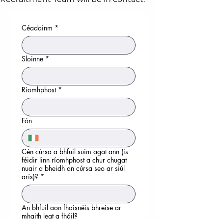
Céadainm
*
Sloinne
*
Ríomhphost
*
Fón
Cén cúrsa a bhfuil suim agat ann (is
féidir linn ríomhphost a chur chugat
nuair a bheidh an cúrsa seo ar siúl
arís)?
*
An bhfuil aon fhaisnéis bhreise ar
mhaith leat a fháil?