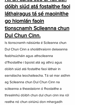
dóibh siúd atá fostaithe faoi
láthair
agus tá sé maoinithe
go hiomlán faoin
tionscnamh Scileanna chun
Dul Chun Cinn.
Is tionscnamh náisiúnta é Scileanna chun
Dul Chun Cinn a sholáthraíonn deiseanna
feabhsúcháin agus athscileanna
d’fhostaithe i bpoist atá ag athrú agus
dóibh siúd atá fostaithe faoi láthair in
earnálacha leochaileacha. Tá sé mar aidhm
ag Scileanna chun Dul Chun Cinn na
scileanna a theastaíonn ó fhostaithe a
threalmhú dóibh chun dul chun cinn ina ról
reatha nó chun oiriúnú don mhargadh