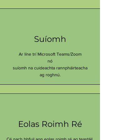
Suíomh
Ar líne trí Microsoft Teams/Zoom
nó
suíomh na cuideachta rannpháirteacha
ag roghnú.
Eolas Roimh Ré
Cé nach bhfuil aon eolas roimh ré ag teastáil,