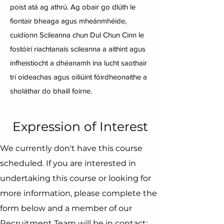
poist atá ag athrú. Ag obair go dlúth le
fiontair bheaga agus mheánmhéide,
cuidíonn Scileanna chun Dul Chun Cinn le
fostóirí riachtanais scileanna a aithint agus
infheistíocht a dhéanamh ina lucht saothair
trí oideachas agus oiliúint fóirdheonaithe a
sholáthar do bhaill foirne.
Expression of Interest
We currently don't have this course
scheduled. If you are interested in
undertaking this course or looking for
more information, please complete the
form below and a member of our
Recruitment Team will be in contact: