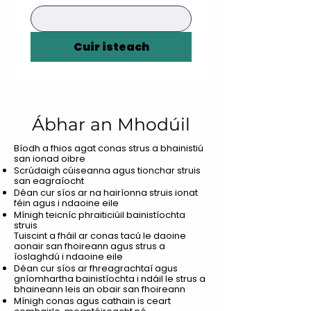
Cuir isteach
Ábhar an Mhodúil
Bíodh a fhios agat conas strus a bhainistiú
san ionad oibre
Scrúdaigh cúiseanna agus tionchar struis
san eagraíocht
Déan cur síos ar na hairíonna struis ionat
féin agus i ndaoine eile
Mínigh teicníc phraiticiúil bainistíochta
struis
Tuiscint a fháil ar conas tacú le daoine
aonair san fhoireann agus strus a
íoslaghdú i ndaoine eile
Déan cur síos ar fhreagrachtaí agus
gníomhartha bainistíochta i ndáil le strus a
bhaineann leis an obair san fhoireann
Mínigh conas agus cathain is ceart