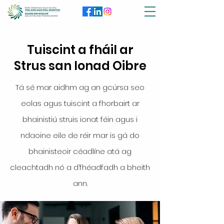
Tuiscint a fháil ar
Strus san Ionad Oibre
Tá sé mar aidhm ag an gcúrsa seo
eolas agus tuiscint a fhorbairt ar
bhainistiú struis ionat féin agus i
ndaoine eile de réir mar is gá do
bhainisteoir céadlíne atá ag
cleachtadh nó a d’fhéadfadh a bheith
ann.