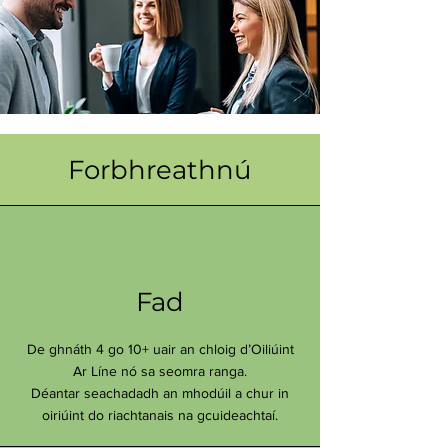
Forbhreathnú
Fad
De ghnáth 4 go 10+ uair an chloig d’Oiliúint
Ar Líne nó sa seomra ranga.
Déantar seachadadh an mhodúil a chur in
oiriúint do riachtanais na gcuideachtaí.