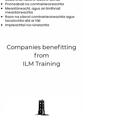
Prionsabail na comhairleoireachta
Meantóireacht, agus an timthriall
meantóireachta
Raon na sásraí comhairleoireachta agus
tacaíochta atá ar fáil
Impleachtaí na rúndachta
Companies benefitting
from
ILM Training